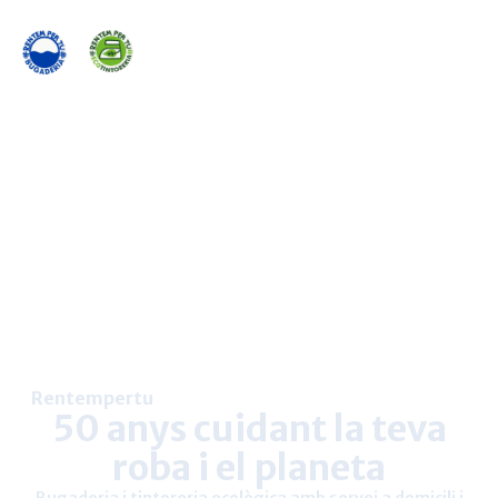
Rentempertu
50 anys cuidant la teva
roba i el planeta