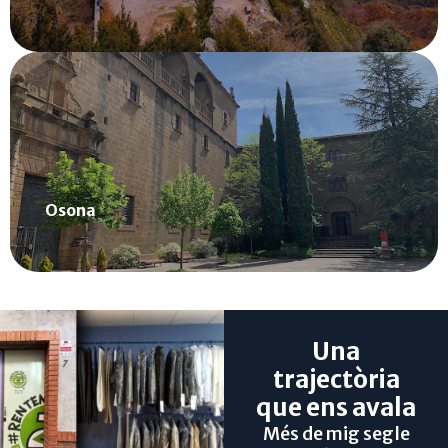
Zona de Osona
Saber més
Osona
Una
trajectòria
que ens avala
Més de mig segle