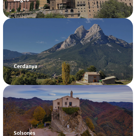
Zona de Cerdanya
Saber més
Cerdanya
Zona de Solsonès
Saber més
Solsonès