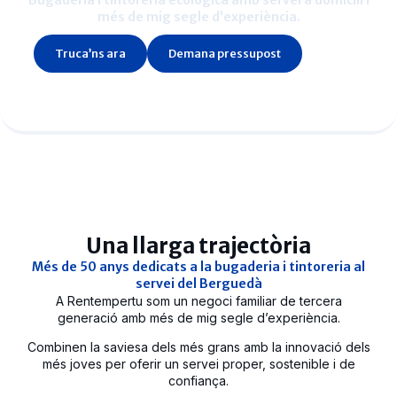
Bugaderia i tintoreria ecològica amb servei a domicili i
més de mig segle d’experiència.
Truca’ns ara
Demana pressupost
Una llarga trajectòria
Més de 50 anys dedicats a la bugaderia i tintoreria al
servei del Berguedà
A Rentempertu som un negoci familiar de tercera
generació amb més de mig segle d’experiència.
Combinen la saviesa dels més grans amb la innovació dels
més joves per oferir un servei proper, sostenible i de
confiança.