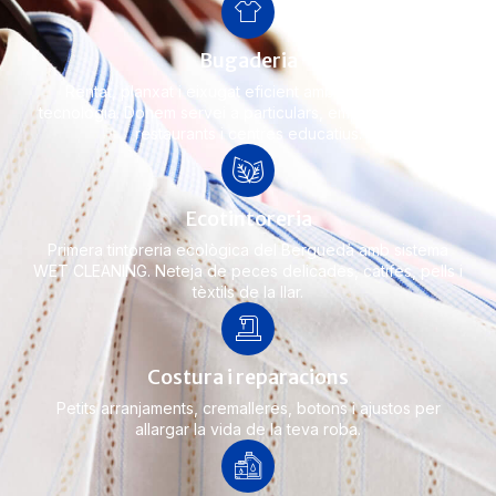
Bugaderia
Rentat, planxat i eixugat eficient amb equips d’alta
tecnologia. Donem servei a particulars, empreses, hotels,
restaurants i centres educatius.
Ecotintoreria
Primera tintoreria ecològica del Berguedà amb sistema
WET CLEANING. Neteja de peces delicades, catifes, pells i
tèxtils de la llar.
Costura i reparacions
Petits arranjaments, cremalleres, botons i ajustos per
allargar la vida de la teva roba.