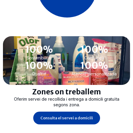
100
%
100
%
Sostenibilitat
Confiança
100
%
100
%
Qualitat
Atenció personalitzada
Zones on treballem
Oferim servei de recollida i entrega a domicili gratuïta
segons zona.
Consulta el servei a domicili